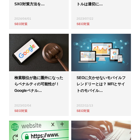
SXO対策方法を…
トルは適切に…
2024/04/01
2023/07/22
SEO対策
SEO対策
検索順位が急に圏外になった
SEOに欠かせないモバイルフ
らペナルティの可能性が！
レンドリーとは？ MFIとサイ
Googleペナル…
トのモバイル…
2023/02/04
2022/11/13
SEO対策
SEO対策